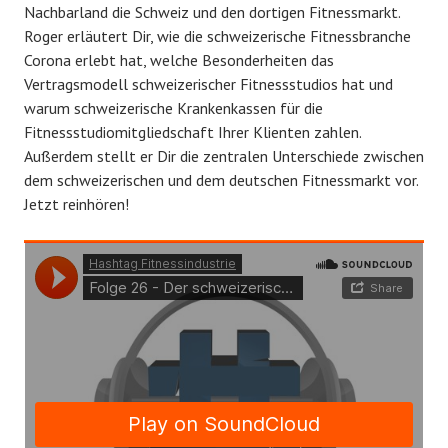
Nachbarland die Schweiz und den dortigen Fitnessmarkt.
f
B
Roger erläutert Dir, wie die schweizerische Fitnessbranche
f
e
Corona erlebt hat, welche Besonderheiten das
e
c
Vertragsmodell schweizerischer Fitnessstudios hat und
n
h
warum schweizerische Krankenkassen für die
t
l
Fitnessstudiomitgliedschaft Ihrer Klienten zahlen.
l
e
Außerdem stellt er Dir die zentralen Unterschiede zwischen
i
r
dem schweizerischen und dem deutschen Fitnessmarkt vor.
c
Jetzt reinhören!
h
t
a
m
O
k
t
o
b
e
r