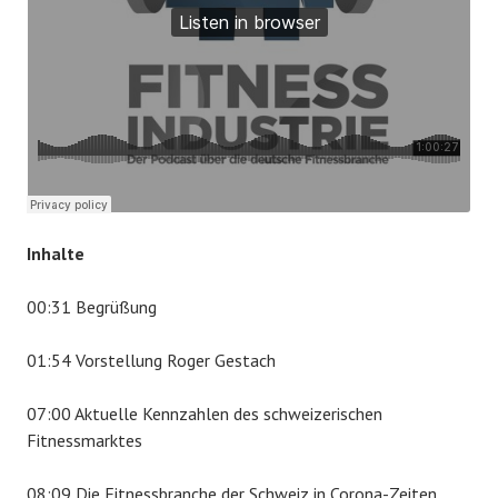
2
6
,
2
0
2
0
Inhalte
00:31 Begrüßung
01:54 Vorstellung Roger Gestach
07:00 Aktuelle Kennzahlen des schweizerischen
Fitnessmarktes
08:09 Die Fitnessbranche der Schweiz in Corona-Zeiten