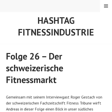
Springe
MENÜ
zum
Inhalt
HASHTAG
FITNESSINDUSTRIE
Folge 26 – Der
schweizerische
Fitnessmarkt
V
v
Gemeinsam mit seinem Interviewgast Roger Gestach von
e
o
der schweizerischen Fachzeitschrift Fitness Tribune wirft
r
n
Andreas in dieser Folge einen Blick in unser südliches
ö
A