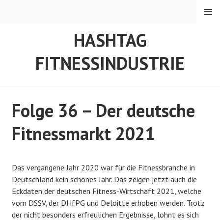
Springe
MENÜ
zum
Inhalt
HASHTAG
FITNESSINDUSTRIE
Folge 36 – Der deutsche
Fitnessmarkt 2021
V
v
Das vergangene Jahr 2020 war für die Fitnessbranche in
e
o
Deutschland kein schönes Jahr. Das zeigen jetzt auch die
r
n
Eckdaten der deutschen Fitness-Wirtschaft 2021, welche
ö
A
vom DSSV, der DHfPG und Deloitte erhoben werden. Trotz
f
B
der nicht besonders erfreulichen Ergebnisse, lohnt es sich
f
e