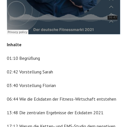
2
1
Inhalte
01:10 Begrüßung
02:42 Vorstellung Sarah
03:40 Vorstellung Florian
06:44 Wie die Eckdaten der Fitness-Wirtschaft entstehen
13:48 Die zentralen Ergebnisse der Eckdaten 2021
17:12 Warum die Ketten- und EMS-Studio dem negativen