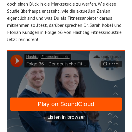
doch einen Blick in die Marktstudie zu werfen. Wie diese
e
c
Studie überhaupt entsteht, wie die aktuellen Zahlen
n
h
eigentlich sind und was Du als Fitnessanbieter daraus
t
l
mitnehmen solltest, darüber sprechen Dr. Sarah Kobel und
l
e
Florian Kündgen in Folge 36 von Hashtag Fitnessindustrie.
i
r
Jetzt reinhören!
c
h
t
a
m
M
ä
r
z
2
9
,
2
0