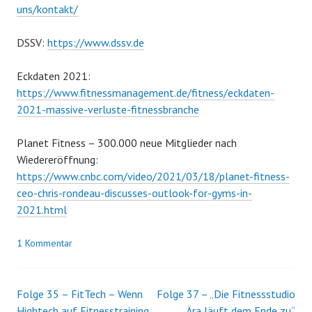
uns/kontakt/
DSSV:
https://www.dssv.de
Eckdaten 2021:
https://www.fitnessmanagement.de/fitness/eckdaten-
2021-massive-verluste-fitnessbranche
Planet Fitness – 300.000 neue Mitglieder nach
Wiedereröffnung:
https://www.cnbc.com/video/2021/03/18/planet-fitness-
ceo-chris-rondeau-discusses-outlook-for-gyms-in-
2021.html
1 Kommentar
Folge 35 – FitTech – Wenn
Folge 37 – „Die Fitnessstudio
Beitrags-
Hightech auf Fitnesstraining
Ära läuft dem Ende zu“