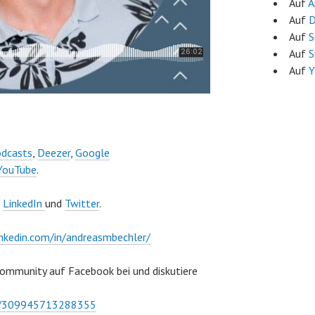
Auf
A
Auf
D
Auf
S
Auf
S
Auf
Y
odcasts
,
Deezer
,
Google
YouTube
.
,
LinkedIn
und
Twitter
.
nkedin.com/in/andreasmbechler/
Community auf Facebook bei und diskutiere
ps/309945713288355