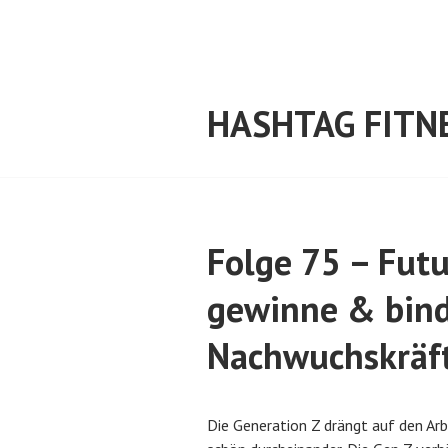
Springe
zum
Inhalt
HASHTAG FITN
Folge 75 – Futu
gewinne & bind
Nachwuchskräft
V
v
Die Generation Z drängt auf den Arb
e
o