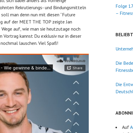
lt sich dabei anders als vorherige
Folge 17
ohnten Rekrutierungs- und Bindungsmitteln
– Fitnes
e soll man denn nun mit diesen “Future
ag auf der MEET THE TOP zeigte Jan
 Wege auf, wie man sie heutzutage noch
BELIEB
Vortrag kannst Du exklusiv nur in dieser
 nochmal lauschen. Viel Spaß!
Unterneh
Die Bede
Fitnessb
Die Entw
Deutsch
ABONNI
Auf
A