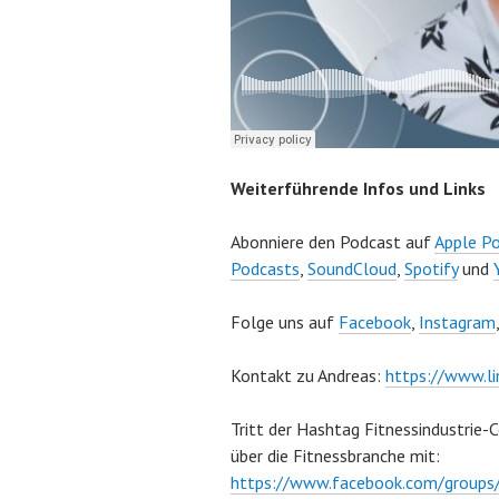
b
e
r
1
,
2
0
Weiterführende Infos und Links
2
2
Abonniere den Podcast auf
Apple P
Podcasts
,
SoundCloud
,
Spotify
und
Folge uns auf
Facebook
,
Instagram
Kontakt zu Andreas:
https://www.li
Tritt der Hashtag Fitnessindustrie-
über die Fitnessbranche mit:
https://www.facebook.com/grou