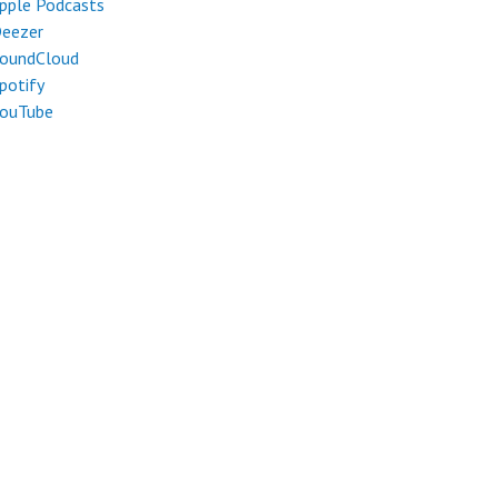
pple Podcasts
eezer
oundCloud
potify
ouTube