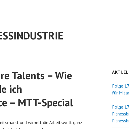
ESSINDUSTRIE
re Talents – Wie
AKTUEL
e ich
Folge 17
für Mita
e – MTT-Special
Folge 17
Fitnessb
Fitnessb
eitsmarkt und wirbelt die Arbeitswelt ganz