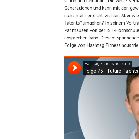
schön durcheinander. Die Gen Z verhä
r
n
Generationen und kann mit den gew
ö
A
nicht mehr erreicht werden. Aber wi
f
B
Talents” umgehen? In seinem Vortr
f
e
Paffhausen von der IST-Hochschule
e
c
ansprechen kann. Diesem spannenden 
n
h
Folge von Hashtag Fitnessindustrie
t
l
l
e
i
r
c
h
t
a
m
N
o
v
e
m