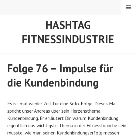
Springe
MENÜ
zum
Inhalt
HASHTAG
FITNESSINDUSTRIE
Folge 76 – Impulse für
die Kundenbindung
V
v
Es ist mal wieder Zeit für eine Solo-Folge. Dieses Mal
e
o
spricht unser Andreas über sein Herzensthema
r
n
Kundenbindung. Er erläutert Dir, warum Kundenbindung
ö
A
eigentlich das wichtigste Thema in der Fitnessbranche sein
f
B
müsste, wie man seinen Kundenbindungserfolg messen
f
e