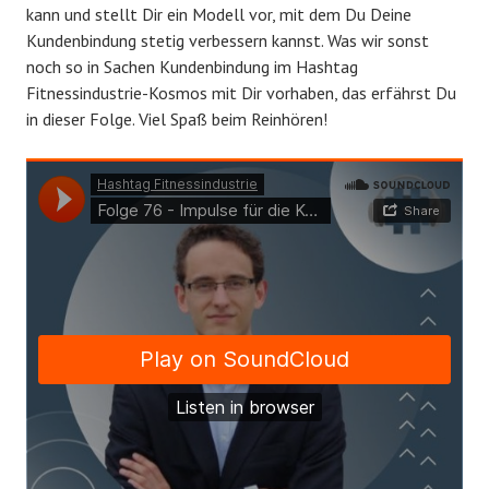
kann und stellt Dir ein Modell vor, mit dem Du Deine
e
c
Kundenbindung stetig verbessern kannst. Was wir sonst
n
h
noch so in Sachen Kundenbindung im Hashtag
t
l
Fitnessindustrie-Kosmos mit Dir vorhaben, das erfährst Du
l
e
in dieser Folge. Viel Spaß beim Reinhören!
i
r
c
h
t
a
m
N
o
v
e
m
b
e
r
1