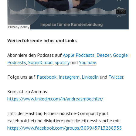
9
,
2
0
2
Weiterführende Infos und Links
2
Abonniere den Podcast auf
Apple Podcasts
,
Deezer
,
Google
Podcasts
,
SoundCloud
,
Spotify
und
YouTube
.
Folge uns auf
Facebook
,
Instagram
,
LinkedIn
und
Twitter
.
Kontakt zu Andreas:
https://www.linkedin.com/in/andreasmbechler/
Tritt der Hashtag Fitnessindustrie-Community auf
Facebook bei und diskutiere über die Fitnessbranche mit:
https://www.facebook.com/groups/309945713288355