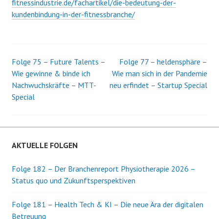
fitnessindustrie.de/fachartikel/die-bedeutung-der-
kundenbindung-in-der-fitnessbranche/
Folge 75 – Future Talents –
Folge 77 – heldensphäre –
Beitrags-
Wie gewinne & binde ich
Wie man sich in der Pandemie
Nachwuchskräfte – MTT-
neu erfindet – Startup Special
Navigation
Special
AKTUELLE FOLGEN
Folge 182 – Der Branchenreport Physiotherapie 2026 –
Status quo und Zukunftsperspektiven
Folge 181 – Health Tech & KI – Die neue Ära der digitalen
Betreuung