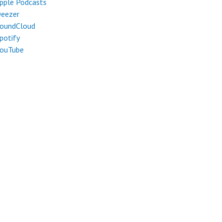
pple Podcasts
eezer
oundCloud
potify
ouTube