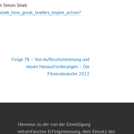
n Simon Sinek:
inek_how_great_leaders_inspire_action?
Folge 78 – Von Aufbruchstimmung und
neuen Herausforderungen – Die
Fitnessbranche 2022
Hinweise zu der von der Einwilligung
mitumfassten Erfolgsmessung, dem Einsatz des