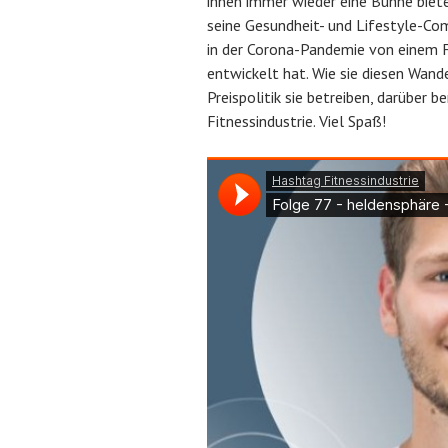
ihnen immer wieder eine Bühne biete
r
n
seine Gesundheit- und Lifestyle-Co
ö
A
in der Corona-Pandemie von einem
f
B
entwickelt hat. Wie sie diesen Wan
f
e
Preispolitik sie betreiben, darüber b
e
c
Fitnessindustrie. Viel Spaß!
n
h
t
l
l
e
i
r
c
h
t
a
m
D
e
z
e
m