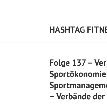
Springe
zum
Inhalt
HASHTAG FITN
Folge 137 – Ver
Sportökonomie
Sportmanageme
– Verbände der