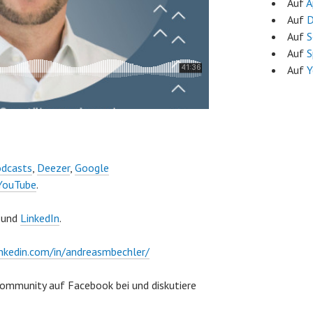
Auf
A
Auf
D
Auf
S
Auf
S
Auf
Y
odcasts
,
Deezer
,
Google
YouTube
.
und
LinkedIn
.
nkedin.com/in/andreasmbechler/
Community auf Facebook bei und diskutiere