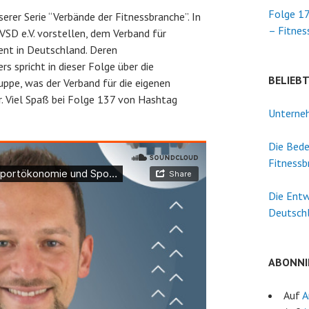
Folge 17
erer Serie “Verbände der Fitnessbranche”. In
– Fitnes
SD e.V. vorstellen, dem Verband für
t in Deutschland. Deren
s spricht in dieser Folge über die
BELIEB
uppe, was der Verband für die eigenen
hr. Viel Spaß bei Folge 137 von Hashtag
Unterneh
Die Bede
Fitnessb
Die Entw
Deutsch
ABONNI
Auf
A