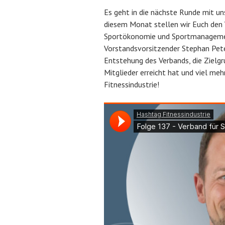
V
v
Es geht in die nächste Runde mit uns
e
o
diesem Monat stellen wir Euch den V
r
n
Sportökonomie und Sportmanagemen
ö
A
Vorstandsvorsitzender Stephan Peter
f
B
Entstehung des Verbands, die Zielgr
f
e
Mitglieder erreicht hat und viel me
e
c
Fitnessindustrie!
n
h
t
l
l
e
i
r
c
h
t
a
m
D
e
z