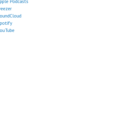
pple Podcasts
eezer
oundCloud
potify
ouTube