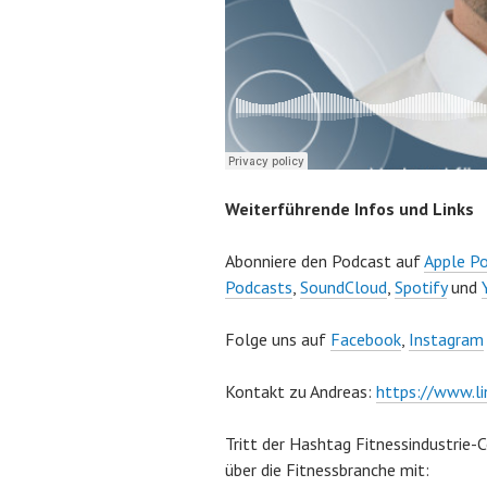
e
m
b
e
r
1
1
,
Weiterführende Infos und Links
2
0
Abonniere den Podcast auf
Apple P
2
Podcasts
,
SoundCloud
,
Spotify
und
4
Folge uns auf
Facebook
,
Instagram
Kontakt zu Andreas:
https://www.li
Tritt der Hashtag Fitnessindustrie-
über die Fitnessbranche mit: