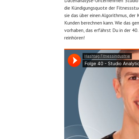
Datenanalyse-Unternehmen ‘Studio An
r
n
die Kündigungsquote der Fitnessstu
ö
A
sie das über einen Algorithmus, der
f
B
Kunden berechnen kann. Wie das gen
f
e
vorhaben, das erfährst Du in der 40.
e
c
reinhören!
n
h
t
l
l
e
i
r
c
h
t
a
m
M
a
i
3
0