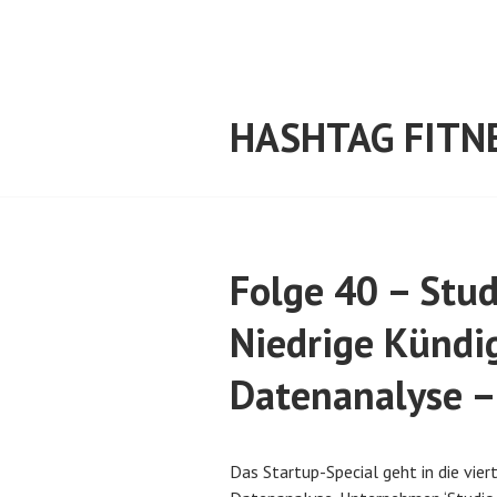
Springe
zum
Inhalt
HASHTAG FITN
Folge 40 – Stud
Niedrige Kündi
Datenanalyse –
V
v
Das Startup-Special geht in die vie
e
o