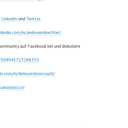
,
LinkedIn
und
Twitter
.
nkedin.com/in/andreasmbechler/
Community auf Facebook bei und diskutiere
ps/309945713288355
in.com/in/deinoutdoorcoach/
oanalytics.co