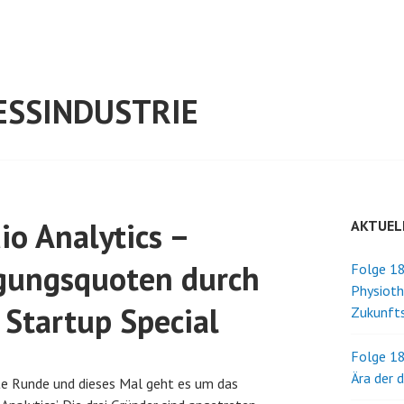
ESSINDUSTRIE
io Analytics –
AKTUEL
gungsquoten durch
Folge 18
Physioth
 Startup Special
Zukunfts
Folge 18
Ära der 
rte Runde und dieses Mal geht es um das