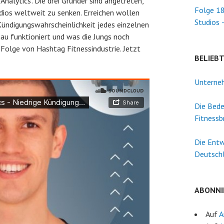
alytics’. Die drei Gründer sind angetreten,
Folge 18
dios weltweit zu senken. Erreichen wollen
Studios 
 Kündigungswahrscheinlichkeit jedes einzelnen
au funktioniert und was die Jungs noch
 Folge von Hashtag Fitnessindustrie. Jetzt
BELIEB
Unterneh
Die Bede
Fitnessb
Die Entw
Deutsch
ABONNI
Auf
A