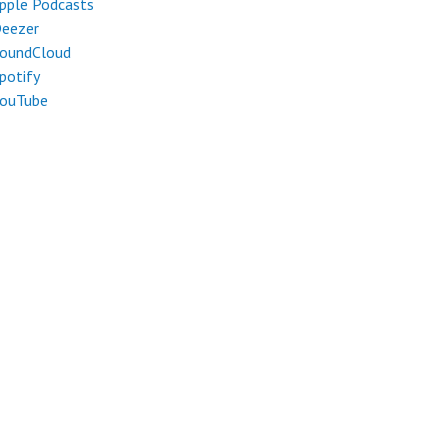
pple Podcasts
eezer
oundCloud
potify
ouTube